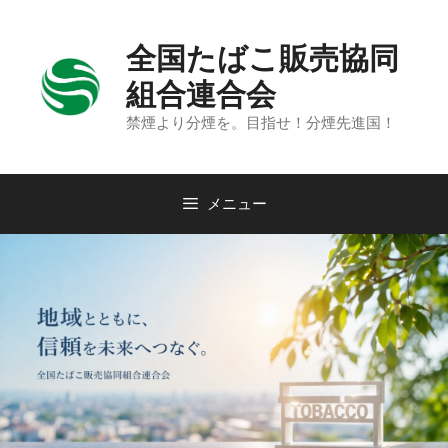
コ
ン
全国たばこ販売協同
テ
ン
組合連合会
ツ
禁煙より分煙を。目指せ！分煙先進国！
へ
ス
キ
メニュー
ッ
プ