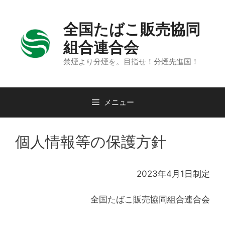
コ
ン
全国たばこ販売協同
テ
ン
組合連合会
ツ
禁煙より分煙を。目指せ！分煙先進国！
へ
ス
キ
メニュー
ッ
プ
個人情報等の保護方針
2023年4月1日制定
全国たばこ販売協同組合連合会